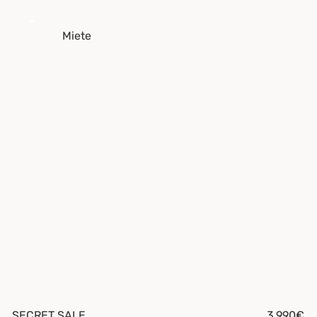
Miete
SECRET SALE
3.990€