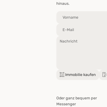
hinaus.
𓉩 Immobilie kaufen
𓉞
Oder ganz bequem per
Messenger