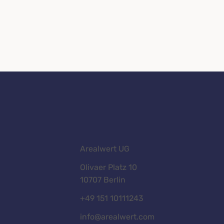
Arealwert UG
Olivaer Platz 10
10707 Berlin
+49 151 10111243
info@arealwert.com